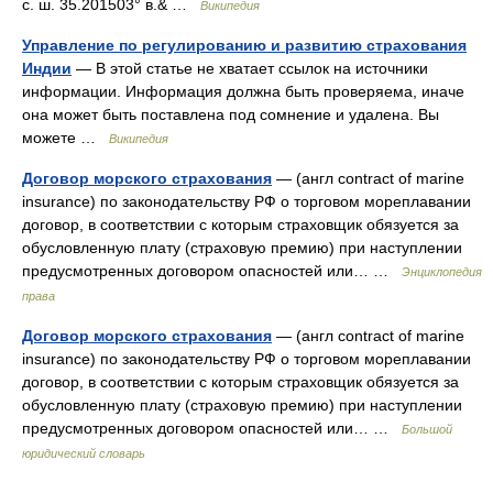
с. ш. 35.201503° в.& …
Википедия
Управление по регулированию и развитию страхования
Индии
— В этой статье не хватает ссылок на источники
информации. Информация должна быть проверяема, иначе
она может быть поставлена под сомнение и удалена. Вы
можете …
Википедия
Договор морского страхования
— (англ contract of marine
insurance) по законодательству РФ о торговом мореплавании
договор, в соответствии с которым страховщик обязуется за
обусловленную плату (страховую премию) при наступлении
предусмотренных договором опасностей или… …
Энциклопедия
права
Договор морского страхования
— (англ contract of marine
insurance) по законодательству РФ о торговом мореплавании
договор, в соответствии с которым страховщик обязуется за
обусловленную плату (страховую премию) при наступлении
предусмотренных договором опасностей или… …
Большой
юридический словарь